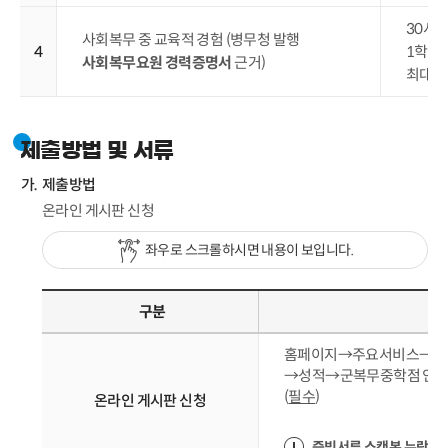
30시
사회복무 중 교육적 경험 (병무청 발행
4
1학점
사회복무요원 경력증명서
근거)
최대 2
제출방법 및 서류
제출방법
온라인 게시판 신청
좌우로 스크롤하시면 내용이 보입니다.
구분
홈페이지→주요서비스→통
→성적→군복무중학점 인정신
(
필수
)
온라인 게시판 신청
증빙서류 스캔본 누락 시,