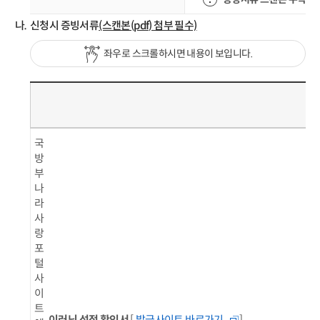
신청시 증빙서류
(스캔본(pdf) 첨부 필수)
좌우로 스크롤하시면 내용이 보입니다.
구
분
국
방
부
나
라
사
랑
포
털
사
이
트
이러닝 성적 확인서
[
발급사이트 바로가기
]