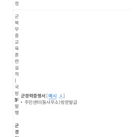
정
군
복
무
중
교
육
훈
련
실
적
(
국
방
군경력증명서
[
예시
]
3
부
주민센터(동사무소) 방문발급
발
행
군
경