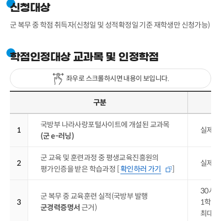
신청대상
군 복무 중 학점 취득자(신청일 및 성적확정일 기준 재학생만 신청가능)
학점인정대상 교과목 및 인정학점
좌우로 스크롤하시면 내용이 보입니다.
구분
국방부 나라사랑포털사이트에 개설된 교과목
1
실제 
(군 e-러닝)
군 교육 및 훈련과정 중 평생교육진흥원의
2
실제 
평가인증을 받은 학습과정 [
확인하러 가기
]
30시
군 복무 중 교육훈련 실적(국방부 발행
3
1학점
군경력증명서
근거)
최대 2