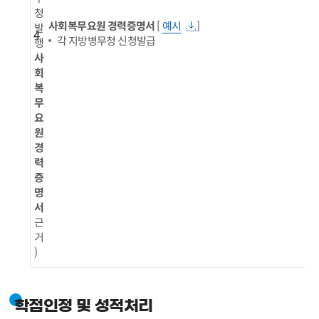
청
사회복무요원 경력증명서
[
예시
]
발
4
각 지방병무청 신청발급
행
사
회
복
무
요
원
경
력
증
명
서
근
거
)
학점인정 및 성적처리