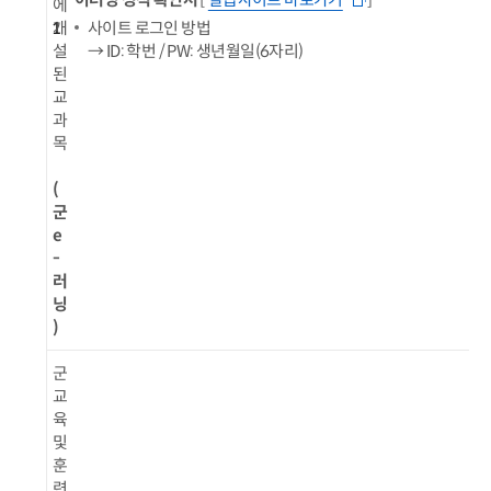
에
1
개
사이트 로그인 방법
설
→ ID: 학번 / PW: 생년월일(6자리)
된
교
과
목
(
군
e
-
러
닝
)
군
교
육
및
훈
련