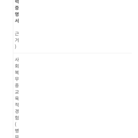
력
증
명
서
근
거
)
사
회
복
무
중
교
육
적
경
험
(
병
무