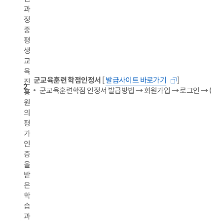
과
정
중
평
생
교
육
군교육훈련 학점인정서
[
발급사이트 바로가기
]
진
2
군교육훈련학점 인정서 발급방법 → 회원가입 → 로그인 → (
흥
원
의
평
가
인
증
을
받
은
학
습
과