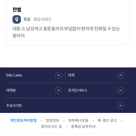
한별
호실
S02-0425
대동고, 남성여고 동문들끼리 부담없이 편하게 친해질 수 있는
동아리
DAU Links
대학
대학원
온라인서비스
주요사이트
개인정보처리방침
입찰정보
외부배너모음
예·결산 공고
찾아오시는 길
등록금 납부안내