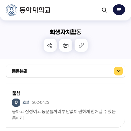
학생자치활동
동문분과
풀섶
호실
S02-0425
동아고, 삼성여고 동문들끼리 부담없이 편하게 친해질 수 있는
동아리