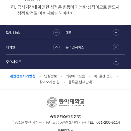
공시기간내 확인한 성적은 변동이 가능한 성적이므로 반드시
성적 확정일 이후 재확인해야 한다.
DAU Links
대학
대학원
온라인서비스
주요사이트
개인정보처리방침
입찰정보
외부배너모음
예·결산 공고
찾아오시는 길
등록금 납부안내
승학캠퍼스(대학본부)
(49315) 부산 사하구 낙동대로550번길 37 (하단동)
TEL :
051-200-6114
구덕캠퍼스