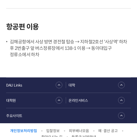
항공편 이용
김해공항에서 사상 방면 경전철 탑승 → 지하철2호선 '사상역' 하차
후 2번출구 앞 버스정류장에서 138-1 이용 → 동아대입구
정류소에서 하차
DAU Links
대학
대학원
온라인서비스
주요사이트
개인정보처리방침
입찰정보
외부배너모음
예·결산 공고
찾아오시는 길
등록금 납부안내