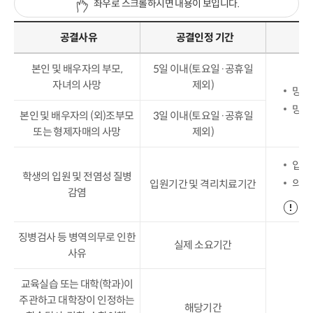
좌우로 스크롤하시면 내용이 보입니다.
공결사유
공결인정 기간
본인 및 배우자의 부모,
5일 이내(토요일
·
공휴일
자녀의 사망
제외)
망자
망자
본인 및 배우자의 (외)조부모
3일 이내(토요일
·
공휴일
또는 형제자매의 사망
제외)
입·
학생의 입원 및 전염성 질병
의사
입원기간 및 격리치료기간
감염
의
징병검사 등 병역의무로 인한
실제 소요기간
사유
교육실습 또는 대학(학과)이
주관하고 대학장이 인정하는
해당기간