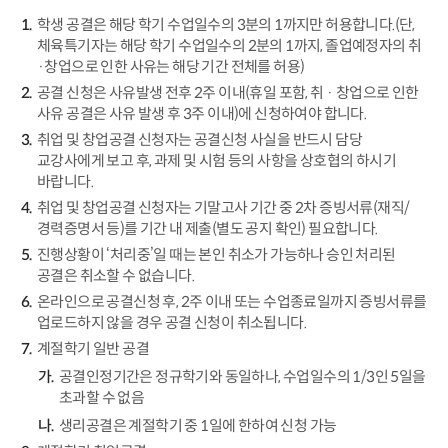
학생 공결은 해당 학기 수업일수의 3분의 1까지만 허용합니다.(단,
체육특기자는 해당 학기 수업일수의 2분의 1까지, 졸업예정자의 취
·창업으로 인한 사유는 해당 기간 전체를 허용)
공결 신청은 사유발생 전후 2주 이내(휴일 포함, 취
·
창업으로 인한
사유 공결은 사유 발생 후 3주 이내)에 신청하여야 합니다.
취업 및 창업공결 신청자는 공결신청 사실을 반드시 담당
교강사에게 보고 후, 과제 및 시험 등의 사항을 상호협의 하시기
바랍니다.
취업 및 창업공결 신청자는 기말고사 기간 중 2차 증빙서류(재직/
경력증명서 등)를 기간 내 제출(별도 공지 확인) 필요합니다.
진행상황이 ‘처리중’일 때는 본인 취소가 가능하나 승인 처리된
공결은 취소할 수 없습니다.
온라인으로 공결신청 후, 2주 이내 또는 수업종료일까지 증빙서류를
업로드하지 않을 경우 공결 신청이 취소됩니다.
계절학기 일반 공결
공결인정기간은 정규학기와 동일하나, 수업일수의 1/3인 5일을
초과할 수 없음
생리공결은 계절학기 중 1일에 한하여 신청 가능