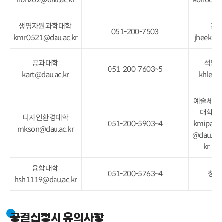
생명자원과학대학
간
051-200-7503
kmr0521@dau.ac.kr
jheekim
공과대학
석당
051-200-7603~5
kart@dau.ac.kr
khlee@
예술체육
대학
디자인환경대학
051-200-5903~4
kmipark
mkson@dau.ac.kr
@dau.ac.
kr
융합대학
051-200-5763~4
창업
hsh1119@dau.ac.kr
공결신청시 유의사항