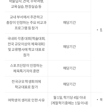
학술답사, 견학, 수학여행,
교육실습, 현장실습 등
교내 부서에서 주관하고
총장이 인정하는 주요 비교과
해당기간
프로그램 등 참가
참가
국내외 각종 대회(학술대회,
전국 규모이상의 체육대회)
해당기간
및 교류행사에 학교 대표로
참가
스포츠단장이 인정하는
해당기간
체육특기자의 훈련
전국규모 학생회의에
해당기간
학교대표로 참가
월 1일, 학기당 4일 이내
해당
여학생의 생리로 인한 사유
(계절학기중에는 1일 이내)