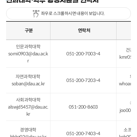
좌우로 스크롤하시면 내용이 보입니다.
구분
연락처
인문과학대학
건강
somi0903@dau.ac.k
051-200-7003~4
kmr0521
r
자연과학대학
의
051-200-7203~4
soban@dau.ac.kr
whoareu
사회과학대학
국
alswjd5457@dau.ac.
051-200-8603
joo0056
kr
경영대학
소프트
051-200-7403~4
hbhz02@dau.ac.kr
koh0042