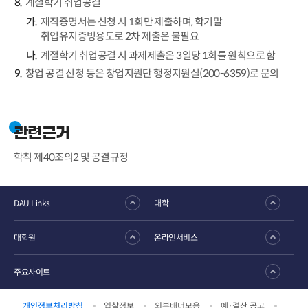
계절학기 취업공결
재직증명서는 신청 시 1회만 제출하며, 학기말
취업유지증빙용도로 2차 제출은 불필요
계절학기 취업공결 시 과제제출은 3일당 1회를 원칙으로 함
창업 공결 신청 등은 창업지원단 행정지원실(200-6359)로 문의
관련근거
학칙 제40조의2 및 공결규정
DAU Links
대학
대학원
온라인서비스
주요사이트
개인정보처리방침
입찰정보
외부배너모음
예·결산 공고