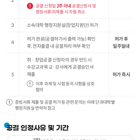
2
공결 신청일
2
주 이내
공결신청서 및
증빙서류 미제출 시 자동 취소
3
소속대학 행정지원실(창업지원단) 허가
허가 완료(공결허가서 출력 가능) 확인
허가 후
4
후, 전자출결 내 공결처리 여부 확인
일주일내
취 · 창업공결 신청자의 경우 반드시
수강교과목 교·강사에게 공결승인서
제출
5
허가 즉시
이후 과제 및 시험 등의 사항을 상호
협의
증빙서류 제출 및 공결 허가 등 관련 문의는 아래 단과대학별
행정지원실 연락처 참고
공결 인정사유 및 기간