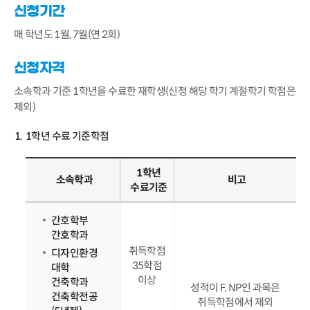
신청기간
매 학년도 1월, 7월(연 2회)
신청자격
소속학과 기준 1학년을 수료한 재학생(신청 해당 학기 계절학기 학점은
제외)
1학년 수료 기준학점
1학년
소속학과
비고
수료기준
간호학부
간호학과
취득학점
디자인환경
35학점
대학
이상
건축학과
성적이 F, NP인 과목은
건축학전공
취득학점에서 제외