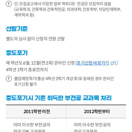
단, 모집공고에서 지정한 일부 학부(과)·전공은 모집하지 않음
(교육학과, 건축학과 건축학전공, 의과대학, 간호학부, 석당인재학부,
계약학과 등)
선발기준
별도의 심사 없이 신청자 전원 선발
중도포기
매 학년도 6월, 12월(연 2회) 온라인 신청
[
포기신청 바로가기
]
/
4학년 1학기 종료전까지
졸업예정학기(통상 4학년 2학기 개강 후)로 등재된 경우 온라인
포기신청 불가
중도포기시 기존 취득한 부전공 교과목 처리
2011학번 이전
2012학번부터
이미 이수한 부전공의
이미 이수한 부전공의
전공기본 교과목은
전공교과목은