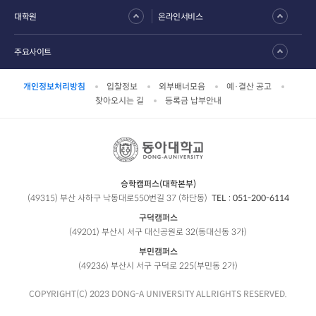
대학원
온라인서비스
주요사이트
개인정보처리방침
입찰정보
외부배너모음
예·결산 공고
찾아오시는 길
등록금 납부안내
승학캠퍼스(대학본부)
(49315) 부산 사하구 낙동대로550번길 37 (하단동)
TEL :
051-200-6114
구덕캠퍼스
(49201) 부산시 서구 대신공원로 32(동대신동 3가)
부민캠퍼스
(49236) 부산시 서구 구덕로 225(부민동 2가)
COPYRIGHT(C) 2023 DONG-A UNIVERSITY ALLRIGHTS RESERVED.