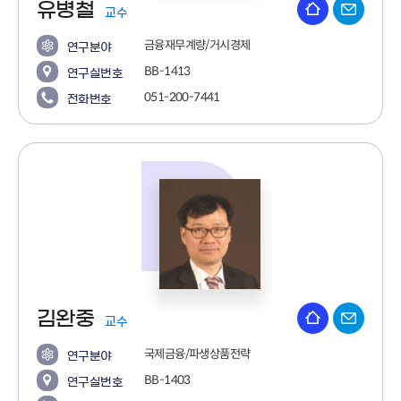
유병철
교수
금융재무계량/거시경제
연구분야
BB-1413
연구실번호
051-200-7441
전화번호
김완중
교수
국제금융/파생상품전략
연구분야
BB-1403
연구실번호