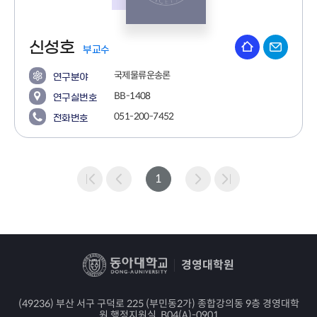
신성호
부교수
국제물류운송론
연구분야
BB-1408
연구실번호
051-200-7452
전화번호
1
경영대학원
(49236) 부산 서구 구덕로 225 (부민동2가) 종합강의동 9층 경영대학
원 행정지원실, B04(A)-0901