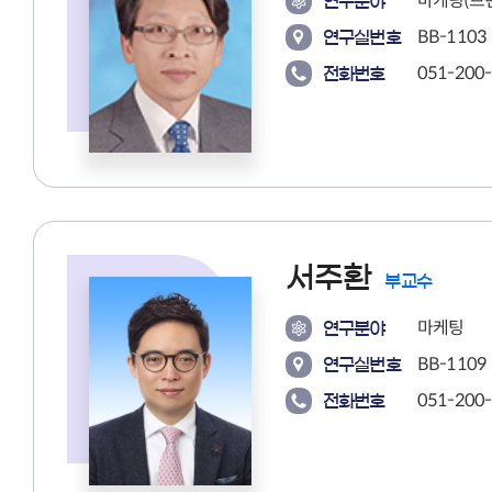
마케팅(브
연구분야
BB-1103
연구실번호
051-200
전화번호
서주환
부교수
마케팅
연구분야
BB-1109
연구실번호
051-200
전화번호