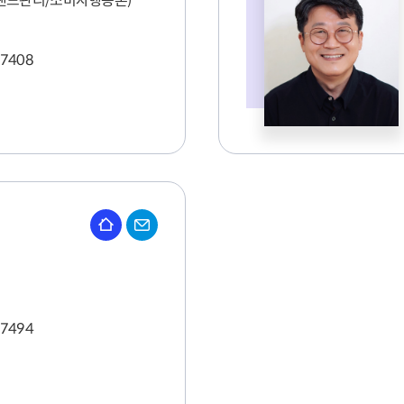
랜드관리/소비자행동론)
-7408
-7494