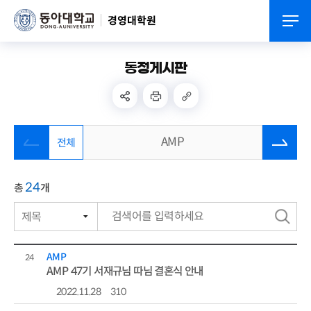
경영대학원
동정게시판
제목
AMP
전체
번호
작성자
24
총
개
분류
작성일자
검
색
조회수
AMP
24
AMP 47기 서재규님 따님 결혼식 안내
2022.11.28
310