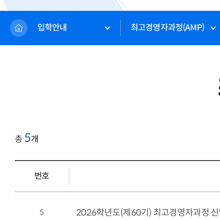
입학안내
최고경영자과정(AMP)
5
총
개
번호
5
2026학년도(제60기) 최고경영자과정 신