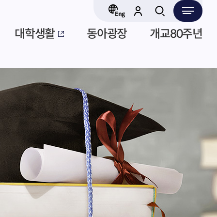
대학생활
동아광장
개교80주년