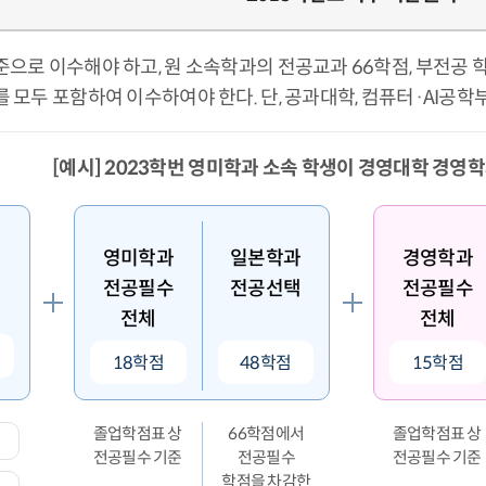
으로 이수해야 하고, 원 소속학과의 전공교과 66학점, 부전공 
모두 포함하여 이수하여야 한다. 단, 공과대학, 컴퓨터·AI공학
[예시] 2023학번 영미학과 소속 학생이 경영대학 경영
영미학과
일본학과
경영학과
전공필수
전공선택
전공필수
전체
전체
18학점
48학점
15학점
졸업학점표 상
66학점에서
졸업학점표 상
전공필수 기준
전공필수
전공필수 기준
학점을 차감한