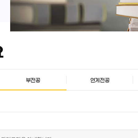
요
부전공
연계전공