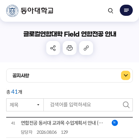
글로컬연합대학 Field 연합전공 안내
공지사항
41
총
개
제목
번호
검
작성자
색
연합전공 동서대 교과목 수업계획서 안내 (첨단콘텐츠 전공)
N
41
작성일자
담당자
2026.08.06
129